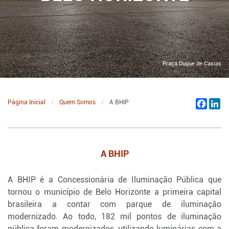
Praça Duque de Caxias
Página Inicial
Quem Somos
A BHIP
Facebo
Li
A BHIP
A BHIP é a Concessionária de Iluminação Pública que
tornou o município de Belo Horizonte a primeira capital
brasileira a contar com parque de iluminação
modernizado. Ao todo, 182 mil pontos de iluminação
pública foram modernizados, utilizando luminárias com a