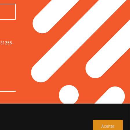
: 31255-
Aceitar