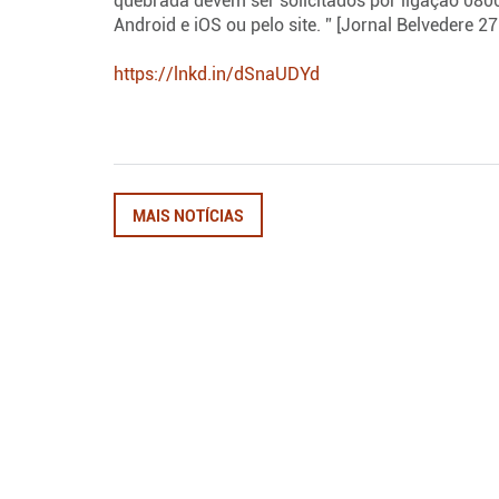
quebrada devem ser solicitados por ligação 0800
Android e iOS ou pelo site. ” [Jornal Belvedere 27
https://lnkd.in/dSnaUDYd
MAIS NOTÍCIAS