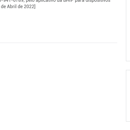
-941-6789; pelo aplicativo da BHIP para dispositivos
 de Abril de 2022]